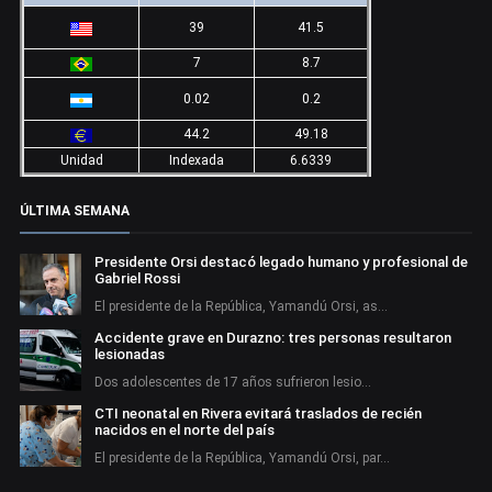
39
41.5
7
8.7
0.02
0.2
44.2
49.18
Unidad
Indexada
6.6339
ÚLTIMA SEMANA
Presidente Orsi destacó legado humano y profesional de
Gabriel Rossi
El presidente de la República, Yamandú Orsi, as…
Accidente grave en Durazno: tres personas resultaron
lesionadas
Dos adolescentes de 17 años sufrieron lesio…
CTI neonatal en Rivera evitará traslados de recién
nacidos en el norte del país
El presidente de la República, Yamandú Orsi, par…