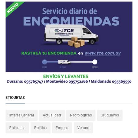
ETIQUETAS
Interés General
Actualidad
Necrológicas
Uruguayos
Policiales
Política
Empleo
Verano