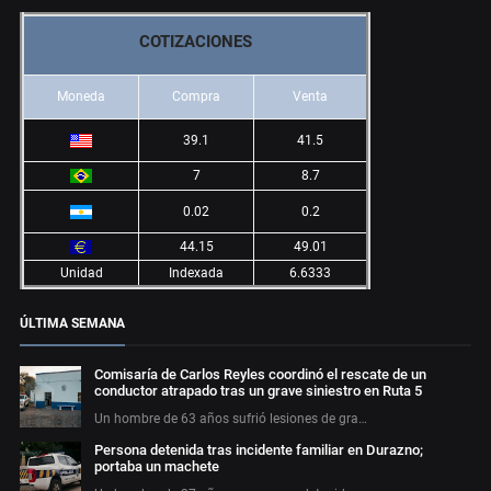
COTIZACIONES
Moneda
Compra
Venta
39.1
41.5
7
8.7
0.02
0.2
44.15
49.01
Unidad
Indexada
6.6333
ÚLTIMA SEMANA
Comisaría de Carlos Reyles coordinó el rescate de un
conductor atrapado tras un grave siniestro en Ruta 5
Un hombre de 63 años sufrió lesiones de gra…
Persona detenida tras incidente familiar en Durazno;
portaba un machete