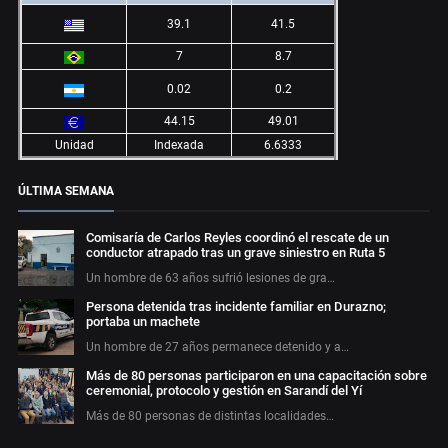
39.1
41.5
7
8.7
0.02
0.2
44.15
49.01
Unidad
Indexada
6.6333
ÚLTIMA SEMANA
Comisaría de Carlos Reyles coordinó el rescate de un
conductor atrapado tras un grave siniestro en Ruta 5
Un hombre de 63 años sufrió lesiones de gra…
Persona detenida tras incidente familiar en Durazno;
portaba un machete
Un hombre de 27 años permanece detenido y a…
Más de 80 personas participaron en una capacitación sobre
ceremonial, protocolo y gestión en Sarandí del Yí
Más de 80 personas de distintas localidades…