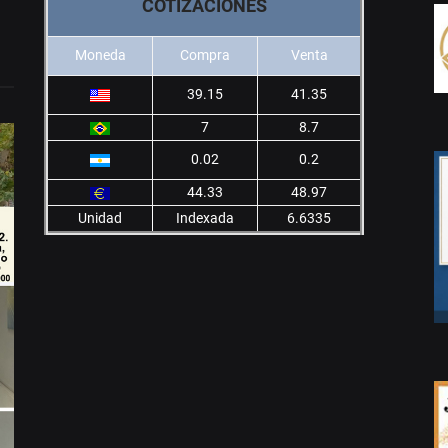
COTIZACIONES
Moneda
Compra
Venta
39.15
41.35
7
8.7
0.02
0.2
44.33
48.97
Unidad
Indexada
6.6335