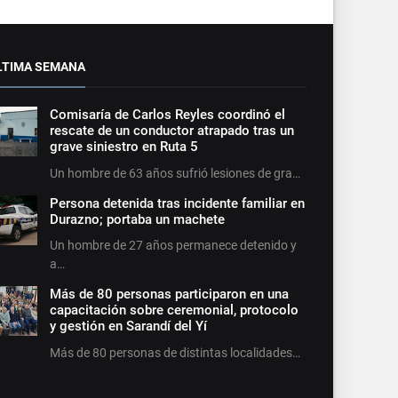
LTIMA SEMANA
Comisaría de Carlos Reyles coordinó el
rescate de un conductor atrapado tras un
grave siniestro en Ruta 5
Un hombre de 63 años sufrió lesiones de gra…
Persona detenida tras incidente familiar en
Durazno; portaba un machete
Un hombre de 27 años permanece detenido y
a…
Más de 80 personas participaron en una
capacitación sobre ceremonial, protocolo
y gestión en Sarandí del Yí
Más de 80 personas de distintas localidades…