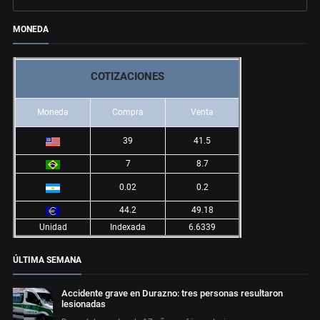
MONEDA
COTIZACIONES
Moneda
Compra
Venta
39
41.5
7
8.7
0.02
0.2
44.2
49.18
Unidad
Indexada
6.6339
ÚLTIMA SEMANA
Accidente grave en Durazno: tres personas resultaron
lesionadas