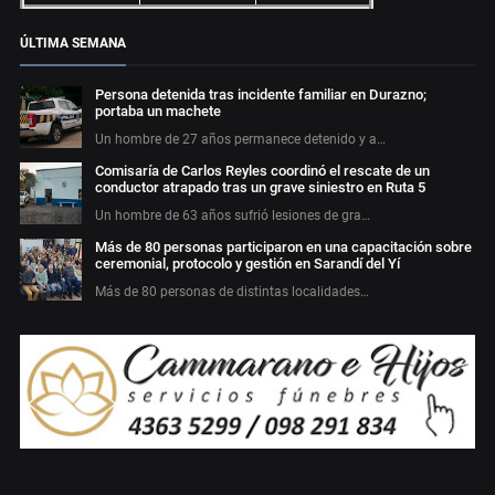
ÚLTIMA SEMANA
Persona detenida tras incidente familiar en Durazno;
portaba un machete
Un hombre de 27 años permanece detenido y a…
Comisaría de Carlos Reyles coordinó el rescate de un
conductor atrapado tras un grave siniestro en Ruta 5
Un hombre de 63 años sufrió lesiones de gra…
Más de 80 personas participaron en una capacitación sobre
ceremonial, protocolo y gestión en Sarandí del Yí
Más de 80 personas de distintas localidades…