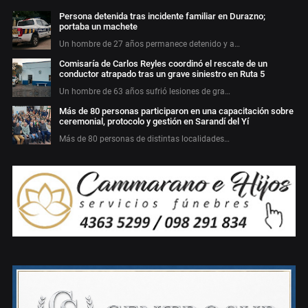
Persona detenida tras incidente familiar en Durazno;
portaba un machete
Un hombre de 27 años permanece detenido y a…
Comisaría de Carlos Reyles coordinó el rescate de un
conductor atrapado tras un grave siniestro en Ruta 5
Un hombre de 63 años sufrió lesiones de gra…
Más de 80 personas participaron en una capacitación sobre
ceremonial, protocolo y gestión en Sarandí del Yí
Más de 80 personas de distintas localidades…