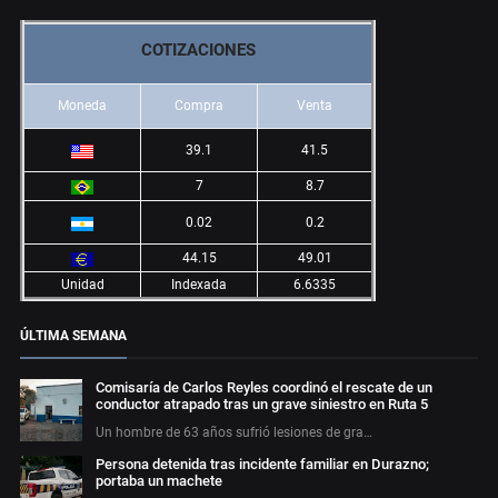
COTIZACIONES
Moneda
Compra
Venta
39.1
41.5
7
8.7
0.02
0.2
44.15
49.01
Unidad
Indexada
6.6335
ÚLTIMA SEMANA
Comisaría de Carlos Reyles coordinó el rescate de un
conductor atrapado tras un grave siniestro en Ruta 5
Un hombre de 63 años sufrió lesiones de gra…
Persona detenida tras incidente familiar en Durazno;
portaba un machete