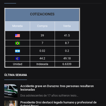
COTIZACIONES
Moneda
Compra
Venta
39
41.5
7
8.7
0.02
0.2
44.2
49.18
Unidad
Indexada
6.6339
ÚLTIMA SEMANA
Accidente grave en Durazno: tres personas resultaron
lesionadas
Dos adolescentes de 17 años sufrieron lesio…
Presidente Orsi destacó legado humano y profesional de
Gabriel Rossi