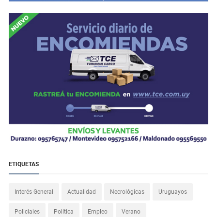
ETIQUETAS
Interés General
Actualidad
Necrológicas
Uruguayos
Policiales
Política
Empleo
Verano