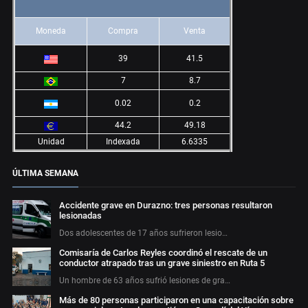
Moneda
Compra
Venta
39
41.5
7
8.7
0.02
0.2
44.2
49.18
Unidad
Indexada
6.6335
ÚLTIMA SEMANA
Accidente grave en Durazno: tres personas resultaron
lesionadas
Dos adolescentes de 17 años sufrieron lesio…
Comisaría de Carlos Reyles coordinó el rescate de un
conductor atrapado tras un grave siniestro en Ruta 5
Un hombre de 63 años sufrió lesiones de gra…
Más de 80 personas participaron en una capacitación sobre