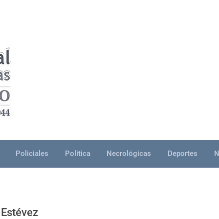
Policiales
Política
Necrológicas
Deportes
N
 Estévez