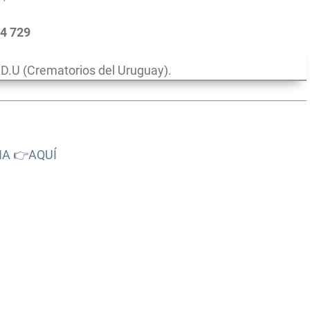
54 729
.U (Crematorios del Uruguay).
NA 👉AQUÍ