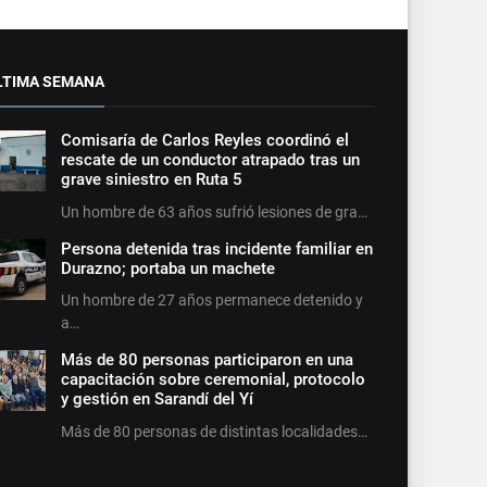
LTIMA SEMANA
Comisaría de Carlos Reyles coordinó el
rescate de un conductor atrapado tras un
grave siniestro en Ruta 5
Un hombre de 63 años sufrió lesiones de gra…
Persona detenida tras incidente familiar en
Durazno; portaba un machete
Un hombre de 27 años permanece detenido y
a…
Más de 80 personas participaron en una
capacitación sobre ceremonial, protocolo
y gestión en Sarandí del Yí
Más de 80 personas de distintas localidades…