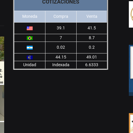
COTIZACIONES
Moneda
Compra
Venta
39.1
41.5
7
8.7
0.02
0.2
44.15
49.01
Unidad
Indexada
6.6333