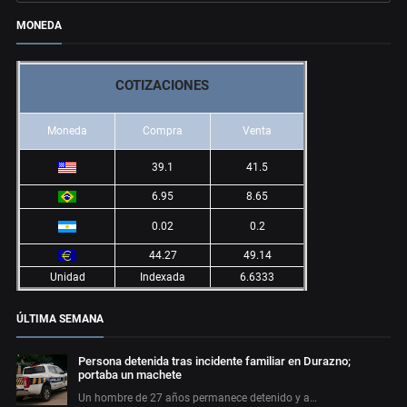
MONEDA
COTIZACIONES
Moneda
Compra
Venta
39.1
41.5
6.95
8.65
0.02
0.2
44.27
49.14
Unidad
Indexada
6.6333
ÚLTIMA SEMANA
Persona detenida tras incidente familiar en Durazno;
portaba un machete
Un hombre de 27 años permanece detenido y a…