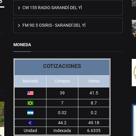
CW 155 RADIO SARANDÍ DEL YÍ
FM 90.5 OSIRIS - SARANDÍ DEL YÍ
MONEDA
COTIZACIONES
Moneda
Compra
Venta
39
41.5
7
8.7
0.02
0.2
44.2
49.18
Unidad
Indexada
6.6335