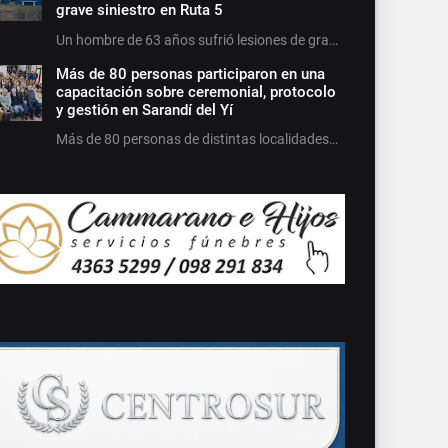
grave siniestro en Ruta 5
Un hombre de 63 años sufrió lesiones de gra…
Más de 80 personas participaron en una
capacitación sobre ceremonial, protocolo
y gestión en Sarandí del Yí
Más de 80 personas de distintas localidades…