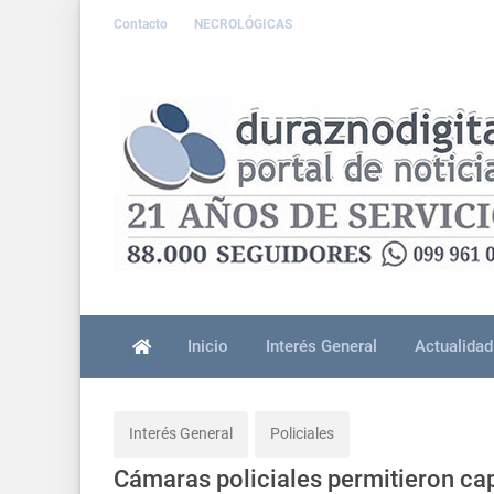
Contacto
NECROLÓGICAS
Inicio
Interés General
Actualidad
Interés General
Policiales
Cámaras policiales permitieron ca