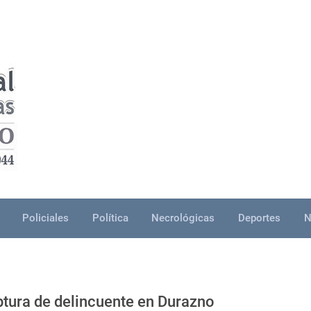
Policiales
Política
Necrológicas
Deportes
N
ptura de delincuente en Durazno