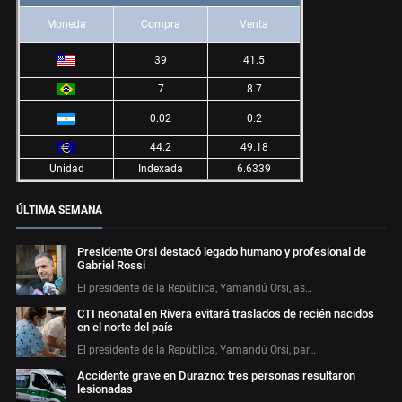
Moneda
Compra
Venta
39
41.5
7
8.7
0.02
0.2
44.2
49.18
Unidad
Indexada
6.6339
ÚLTIMA SEMANA
Presidente Orsi destacó legado humano y profesional de
Gabriel Rossi
El presidente de la República, Yamandú Orsi, as…
CTI neonatal en Rivera evitará traslados de recién nacidos
en el norte del país
El presidente de la República, Yamandú Orsi, par…
Accidente grave en Durazno: tres personas resultaron
lesionadas