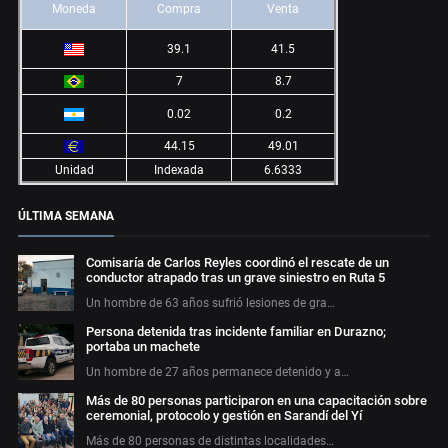
Moneda
Compra
Venta
39.1
41.5
7
8.7
0.02
0.2
44.15
49.01
Unidad
Indexada
6.6333
ÚLTIMA SEMANA
Comisaría de Carlos Reyles coordinó el rescate de un
conductor atrapado tras un grave siniestro en Ruta 5
Un hombre de 63 años sufrió lesiones de gra…
Persona detenida tras incidente familiar en Durazno;
portaba un machete
Un hombre de 27 años permanece detenido y a…
Más de 80 personas participaron en una capacitación sobre
ceremonial, protocolo y gestión en Sarandí del Yí
Más de 80 personas de distintas localidades…