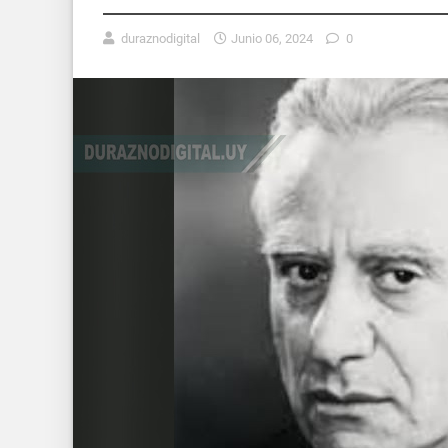
duraznodigital
Junio 06, 2024
0