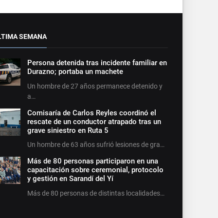
LTIMA SEMANA
Persona detenida tras incidente familiar en
Durazno; portaba un machete
Un hombre de 27 años permanece detenido y
a…
Comisaría de Carlos Reyles coordinó el
rescate de un conductor atrapado tras un
grave siniestro en Ruta 5
Un hombre de 63 años sufrió lesiones de gra…
Más de 80 personas participaron en una
capacitación sobre ceremonial, protocolo
y gestión en Sarandí del Yí
Más de 80 personas de distintas localidades…