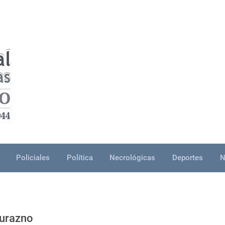
Policiales
Política
Necrológicas
Deportes
N
Durazno