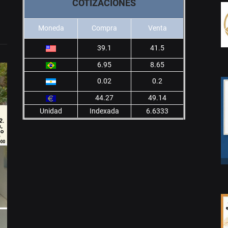
COTIZACIONES
Moneda
Compra
Venta
39.1
41.5
6.95
8.65
0.02
0.2
44.27
49.14
Unidad
Indexada
6.6333