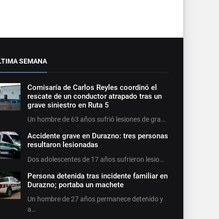
LTIMA SEMANA
Comisaría de Carlos Reyles coordinó el
rescate de un conductor atrapado tras un
grave siniestro en Ruta 5
Un hombre de 63 años sufrió lesiones de gra…
Accidente grave en Durazno: tres personas
resultaron lesionadas
Dos adolescentes de 17 años sufrieron lesio…
Persona detenida tras incidente familiar en
Durazno; portaba un machete
Un hombre de 27 años permanece detenido y
a…