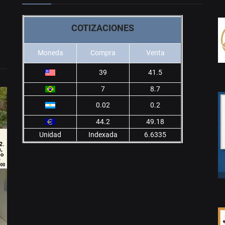
COTIZACIONES
Moneda
Compra
Venta
39
41.5
7
8.7
0.02
0.2
44.2
49.18
Unidad
Indexada
6.6335