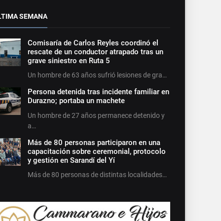
LTIMA SEMANA
Comisaría de Carlos Reyles coordinó el
rescate de un conductor atrapado tras un
grave siniestro en Ruta 5
Un hombre de 63 años sufrió lesiones de gra…
Persona detenida tras incidente familiar en
Durazno; portaba un machete
Un hombre de 27 años permanece detenido y
a…
Más de 80 personas participaron en una
capacitación sobre ceremonial, protocolo
y gestión en Sarandí del Yí
Más de 80 personas de distintas localidades…