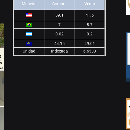
Moneda
Compra
Venta
39.1
41.5
7
8.7
0.02
0.2
44.15
49.01
Unidad
Indexada
6.6333