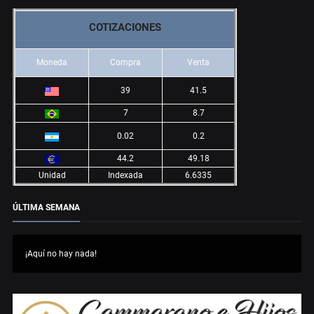
COTIZACIONES
Moneda
Compra
Venta
39
41.5
7
8.7
0.02
0.2
44.2
49.18
Unidad
Indexada
6.6335
ÚLTIMA SEMANA
¡Aquí no hay nada!