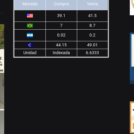
Moneda
Compra
Venta
39.1
41.5
7
8.7
0.02
0.2
44.15
49.01
Unidad
Indexada
6.6333