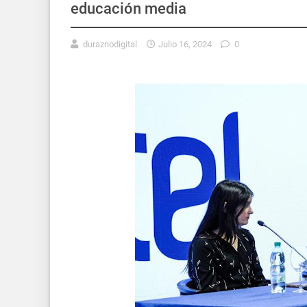
educación media
duraznodigital
Julio 16, 2024
0