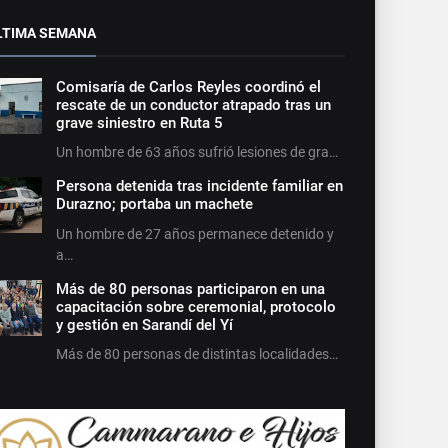
LTIMA SEMANA
Comisaría de Carlos Reyles coordinó el
rescate de un conductor atrapado tras un
grave siniestro en Ruta 5
Un hombre de 63 años sufrió lesiones de gra…
Persona detenida tras incidente familiar en
Durazno; portaba un machete
Un hombre de 27 años permanece detenido y
a…
Más de 80 personas participaron en una
capacitación sobre ceremonial, protocolo
y gestión en Sarandí del Yí
Más de 80 personas de distintas localidades…