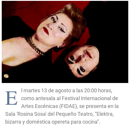
E
l martes 13 de agosto a las 20:00 horas,
como antesala al Festival Internacional de
Artes Escénicas (FIDAE), se presenta en la
Sala 'Rosina Sosa' del Pequeño Teatro, “Elektra,
bizarra y doméstica opereta para cocina”.