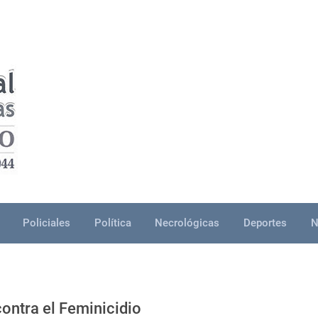
Policiales
Política
Necrológicas
Deportes
N
contra el Feminicidio