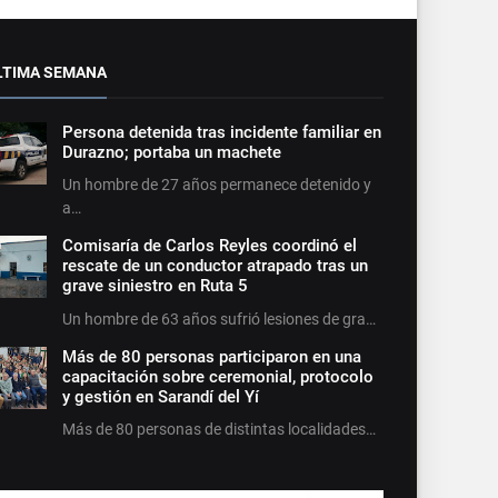
LTIMA SEMANA
Persona detenida tras incidente familiar en
Durazno; portaba un machete
Un hombre de 27 años permanece detenido y
a…
Comisaría de Carlos Reyles coordinó el
rescate de un conductor atrapado tras un
grave siniestro en Ruta 5
Un hombre de 63 años sufrió lesiones de gra…
Más de 80 personas participaron en una
capacitación sobre ceremonial, protocolo
y gestión en Sarandí del Yí
Más de 80 personas de distintas localidades…