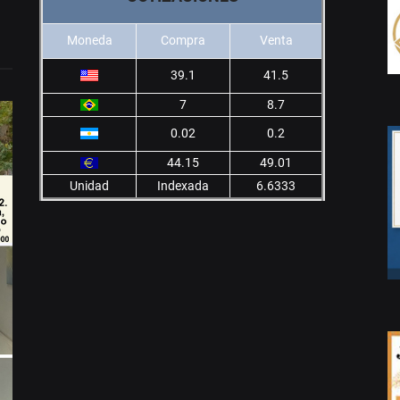
Moneda
Compra
Venta
39.1
41.5
7
8.7
0.02
0.2
44.15
49.01
Unidad
Indexada
6.6333