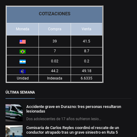
COTIZACIONES
Moneda
Compra
Venta
39
41.5
7
8.7
0.02
0.2
44.2
49.18
Unidad
Indexada
6.6335
ÚLTIMA SEMANA
Accidente grave en Durazno: tres personas resultaron
lesionadas
Dos adolescentes de 17 años sufrieron lesio…
Comisaría de Carlos Reyles coordinó el rescate de un
conductor atrapado tras un grave siniestro en Ruta 5