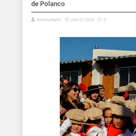
de Polanco
duraznodigital
Julio 27, 2024
0