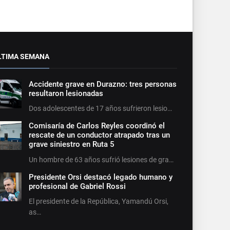
LTIMA SEMANA
Accidente grave en Durazno: tres personas
resultaron lesionadas
Dos adolescentes de 17 años sufrieron lesio…
Comisaría de Carlos Reyles coordinó el
rescate de un conductor atrapado tras un
grave siniestro en Ruta 5
Un hombre de 63 años sufrió lesiones de gra…
Presidente Orsi destacó legado humano y
profesional de Gabriel Rossi
El presidente de la República, Yamandú Orsi,
as…