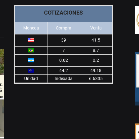
COTIZACIONES
Moneda
Compra
Venta
39
41.5
7
8.7
0.02
0.2
44.2
49.18
Unidad
Indexada
6.6335