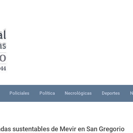
Policiales
Política
Necrológicas
Deportes
N
ndas sustentables de Mevir en San Gregorio