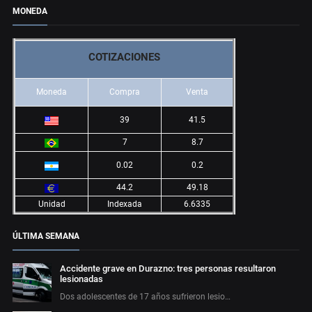
MONEDA
COTIZACIONES
Moneda
Compra
Venta
39
41.5
7
8.7
0.02
0.2
44.2
49.18
Unidad
Indexada
6.6335
ÚLTIMA SEMANA
Accidente grave en Durazno: tres personas resultaron
lesionadas
Dos adolescentes de 17 años sufrieron lesio…