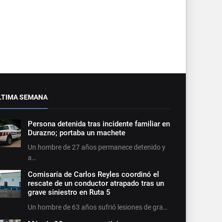
LTIMA SEMANA
Persona detenida tras incidente familiar en
Durazno; portaba un machete
Un hombre de 27 años permanece detenido y
a…
Comisaría de Carlos Reyles coordinó el
rescate de un conductor atrapado tras un
grave siniestro en Ruta 5
Un hombre de 63 años sufrió lesiones de gra…