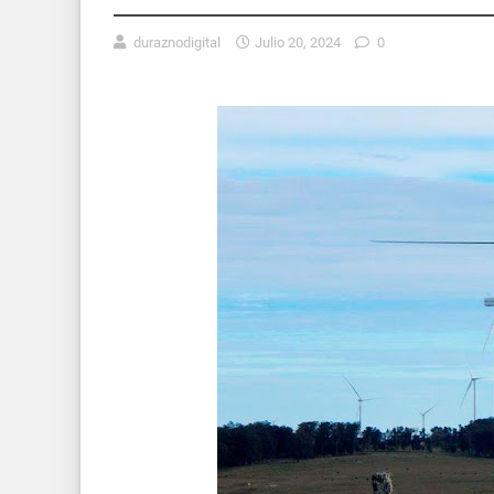
duraznodigital
Julio 20, 2024
0