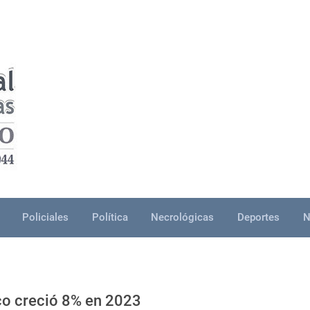
Policiales
Política
Necrológicas
Deportes
N
co creció 8% en 2023