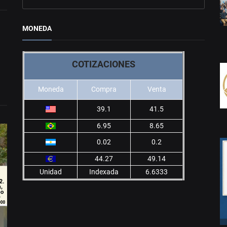
MONEDA
COTIZACIONES
Moneda
Compra
Venta
39.1
41.5
6.95
8.65
0.02
0.2
44.27
49.14
Unidad
Indexada
6.6333