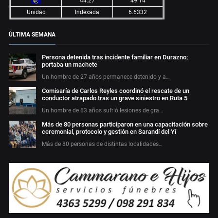
44.27
49.14
Unidad
Indexada
6.6332
ÚLTIMA SEMANA
Persona detenida tras incidente familiar en Durazno;
portaba un machete
Un hombre de 27 años permanece detenido y a…
Comisaría de Carlos Reyles coordinó el rescate de un
conductor atrapado tras un grave siniestro en Ruta 5
Un hombre de 63 años sufrió lesiones de gra…
Más de 80 personas participaron en una capacitación sobre
ceremonial, protocolo y gestión en Sarandí del Yí
Más de 80 personas de distintas localidades…