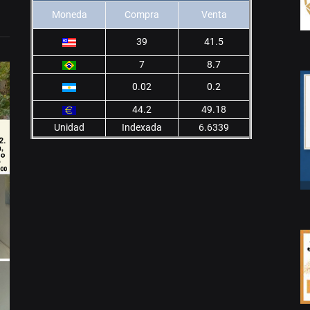
Moneda
Compra
Venta
39
41.5
7
8.7
0.02
0.2
44.2
49.18
Unidad
Indexada
6.6339