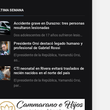
LTIMA SEMANA
Accidente grave en Durazno: tres personas
resultaron lesionadas
Dos adolescentes de 17 años sufrieron lesio…
Presidente Orsi destacó legado humano y
profesional de Gabriel Rossi
El presidente de la República, Yamandú Orsi,
as…
CTI neonatal en Rivera evitará traslados de
recién nacidos en el norte del país
El presidente de la República, Yamandú Orsi,
par…