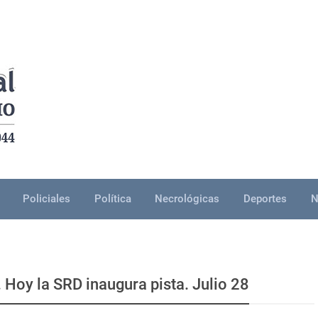
Policiales
Política
Necrológicas
Deportes
N
Hoy la SRD inaugura pista. Julio 28