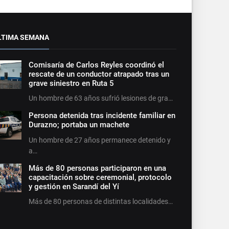
LTIMA SEMANA
Comisaría de Carlos Reyles coordinó el
rescate de un conductor atrapado tras un
grave siniestro en Ruta 5
Un hombre de 63 años sufrió lesiones de gra…
Persona detenida tras incidente familiar en
Durazno; portaba un machete
Un hombre de 27 años permanece detenido y
a…
Más de 80 personas participaron en una
capacitación sobre ceremonial, protocolo
y gestión en Sarandí del Yí
Más de 80 personas de distintas localidades…