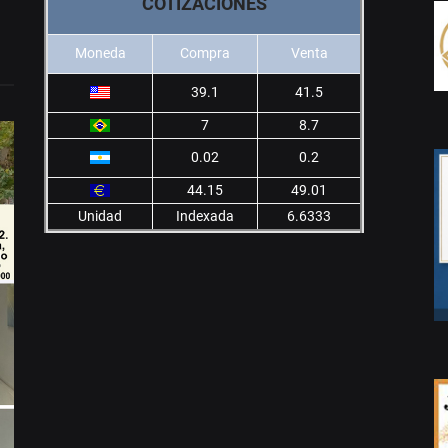
COTIZACIONES
Moneda
Compra
Venta
39.1
41.5
7
8.7
0.02
0.2
44.15
49.01
Unidad
Indexada
6.6333