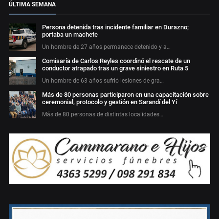
ÚLTIMA SEMANA
Persona detenida tras incidente familiar en Durazno;
portaba un machete
Un hombre de 27 años permanece detenido y a…
Comisaría de Carlos Reyles coordinó el rescate de un
conductor atrapado tras un grave siniestro en Ruta 5
Un hombre de 63 años sufrió lesiones de gra…
Más de 80 personas participaron en una capacitación sobre
ceremonial, protocolo y gestión en Sarandí del Yí
Más de 80 personas de distintas localidades…