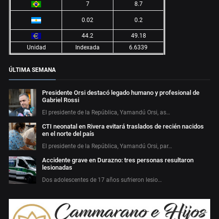
7
8.7
0.02
0.2
44.2
49.18
Unidad
Indexada
6.6339
ÚLTIMA SEMANA
Presidente Orsi destacó legado humano y profesional de
Gabriel Rossi
El presidente de la República, Yamandú Orsi, as…
CTI neonatal en Rivera evitará traslados de recién nacidos
en el norte del país
El presidente de la República, Yamandú Orsi, par…
Accidente grave en Durazno: tres personas resultaron
lesionadas
Dos adolescentes de 17 años sufrieron lesio…