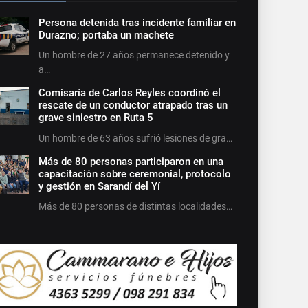
Persona detenida tras incidente familiar en
Durazno; portaba un machete
Un hombre de 27 años permanece detenido y
a…
Comisaría de Carlos Reyles coordinó el
rescate de un conductor atrapado tras un
grave siniestro en Ruta 5
Un hombre de 63 años sufrió lesiones de gra…
Más de 80 personas participaron en una
capacitación sobre ceremonial, protocolo
y gestión en Sarandí del Yí
Más de 80 personas de distintas localidades…