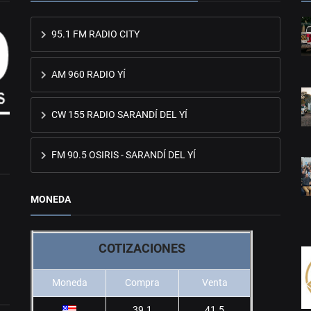
95.1 FM RADIO CITY
AM 960 RADIO YÍ
CW 155 RADIO SARANDÍ DEL YÍ
FM 90.5 OSIRIS - SARANDÍ DEL YÍ
MONEDA
COTIZACIONES
Moneda
Compra
Venta
39.1
41.5