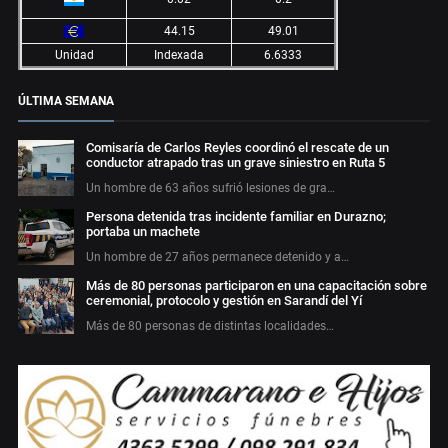
44.15
49.01
Unidad
Indexada
6.6333
ÚLTIMA SEMANA
Comisaría de Carlos Reyles coordinó el rescate de un
conductor atrapado tras un grave siniestro en Ruta 5
Un hombre de 63 años sufrió lesiones de gra…
Persona detenida tras incidente familiar en Durazno;
portaba un machete
Un hombre de 27 años permanece detenido y a…
Más de 80 personas participaron en una capacitación sobre
ceremonial, protocolo y gestión en Sarandí del Yí
Más de 80 personas de distintas localidades…