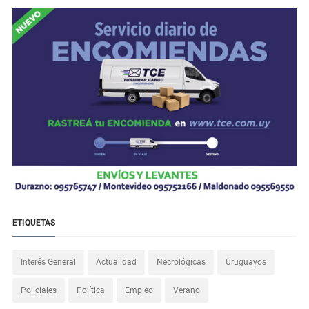
ETIQUETAS
Interés General
Actualidad
Necrológicas
Uruguayos
Policiales
Política
Empleo
Verano