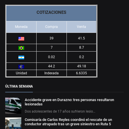
COTIZACIONES
Moneda
Compra
Venta
39
41.5
7
8.7
0.02
0.2
44.2
49.18
Unidad
Indexada
6.6335
ÚLTIMA SEMANA
Accidente grave en Durazno: tres personas resultaron
lesionadas
Dos adolescentes de 17 años sufrieron lesio…
Comisaría de Carlos Reyles coordinó el rescate de un
conductor atrapado tras un grave siniestro en Ruta 5