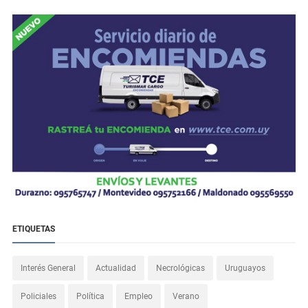
ETIQUETAS
Interés General
Actualidad
Necrológicas
Uruguayos
Policiales
Política
Empleo
Verano