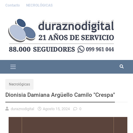
Contacto
NECROLÓGICAS
Necrológicas
Dionisia Damiana Argüello Camilo "Crespa"
duraznodigital
Agosto 15, 2024
0