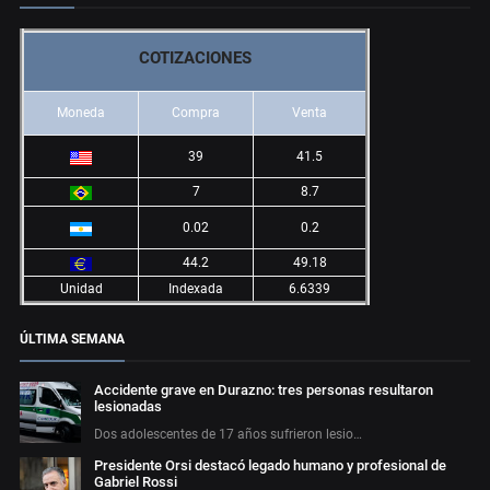
COTIZACIONES
Moneda
Compra
Venta
39
41.5
7
8.7
0.02
0.2
44.2
49.18
Unidad
Indexada
6.6339
ÚLTIMA SEMANA
Accidente grave en Durazno: tres personas resultaron
lesionadas
Dos adolescentes de 17 años sufrieron lesio…
Presidente Orsi destacó legado humano y profesional de
Gabriel Rossi