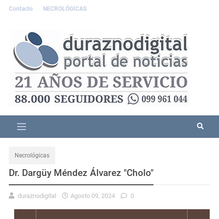
Contacto
NECROLÓGICAS
Necrológicas
Dr. Dargüy Méndez Álvarez "Cholo"
duraznodigital
Agosto 09, 2024
0