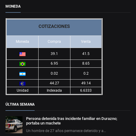
MONEDA
COTIZACIONES
Moneda
Compra
Venta
39.1
41.5
6.95
8.65
0.02
0.2
44.27
49.14
Unidad
Indexada
6.6333
ÚLTIMA SEMANA
Persona detenida tras incidente familiar en Durazno;
portaba un machete
Un hombre de 27 años permanece detenido y a…