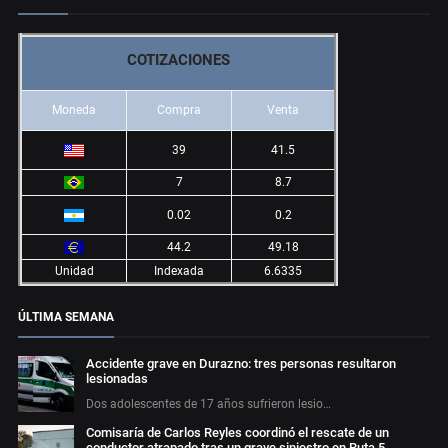
COTIZACIONES
Moneda
Compra
Venta
39
41.5
7
8.7
0.02
0.2
44.2
49.18
Unidad
Indexada
6.6335
ÚLTIMA SEMANA
Accidente grave en Durazno: tres personas resultaron
lesionadas
Dos adolescentes de 17 años sufrieron lesio…
Comisaría de Carlos Reyles coordinó el rescate de un
conductor atrapado tras un grave siniestro en Ruta 5