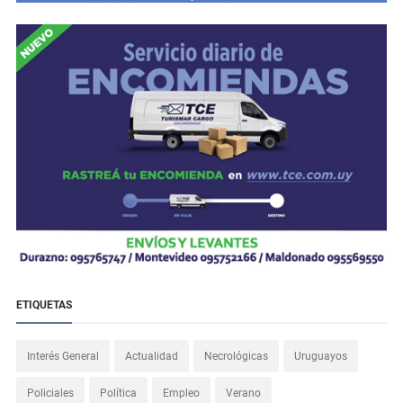
ETIQUETAS
Interés General
Actualidad
Necrológicas
Uruguayos
Policiales
Política
Empleo
Verano