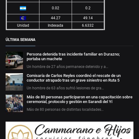
0.02
0.2
44.27
49.14
Unidad
Indexada
6.6332
ÚLTIMA SEMANA
Persona detenida tras incidente familiar en Durazno;
portaba un machete
Un hombre de 27 años permanece detenido y a…
Comisaría de Carlos Reyles coordinó el rescate de un
conductor atrapado tras un grave siniestro en Ruta 5
Un hombre de 63 años sufrió lesiones de gra…
Más de 80 personas participaron en una capacitación sobre
ceremonial, protocolo y gestión en Sarandí del Yí
Más de 80 personas de distintas localidades…