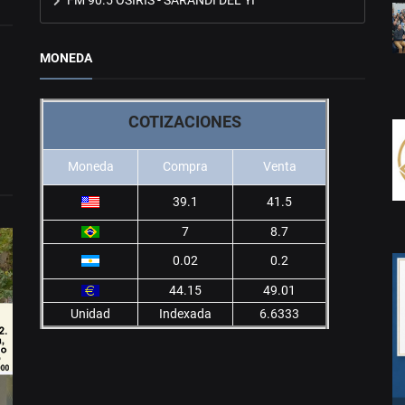
MONEDA
COTIZACIONES
Moneda
Compra
Venta
39.1
41.5
7
8.7
0.02
0.2
44.15
49.01
Unidad
Indexada
6.6333