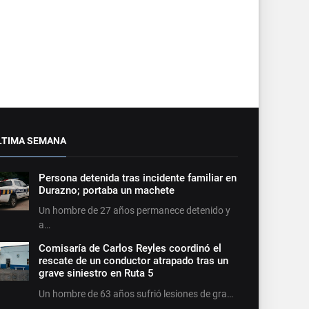
LTIMA SEMANA
Persona detenida tras incidente familiar en
Durazno; portaba un machete
Un hombre de 27 años permanece detenido y
a…
Comisaría de Carlos Reyles coordinó el
rescate de un conductor atrapado tras un
grave siniestro en Ruta 5
Un hombre de 63 años sufrió lesiones de gra…