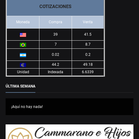
COTIZACIONES
Moneda
Compra
Venta
39
41.5
7
8.7
0.02
0.2
44.2
49.18
Unidad
Indexada
6.6339
ÚLTIMA SEMANA
¡Aquí no hay nada!