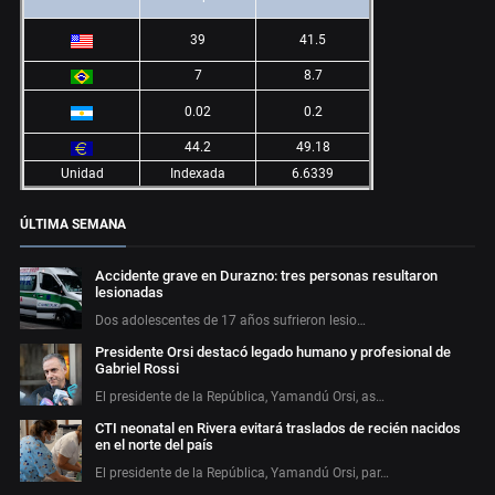
39
41.5
7
8.7
0.02
0.2
44.2
49.18
Unidad
Indexada
6.6339
ÚLTIMA SEMANA
Accidente grave en Durazno: tres personas resultaron
lesionadas
Dos adolescentes de 17 años sufrieron lesio…
Presidente Orsi destacó legado humano y profesional de
Gabriel Rossi
El presidente de la República, Yamandú Orsi, as…
CTI neonatal en Rivera evitará traslados de recién nacidos
en el norte del país
El presidente de la República, Yamandú Orsi, par…