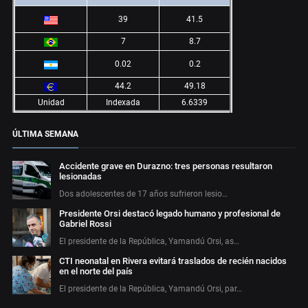
39
41.5
7
8.7
0.02
0.2
44.2
49.18
Unidad
Indexada
6.6339
ÚLTIMA SEMANA
Accidente grave en Durazno: tres personas resultaron
lesionadas
Dos adolescentes de 17 años sufrieron lesio…
Presidente Orsi destacó legado humano y profesional de
Gabriel Rossi
El presidente de la República, Yamandú Orsi, as…
CTI neonatal en Rivera evitará traslados de recién nacidos
en el norte del país
El presidente de la República, Yamandú Orsi, par…