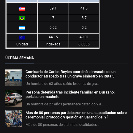
39.1
41.5
7
8.7
0.02
0.2
44.15
49.01
Unidad
Indexada
6.6335
ÚLTIMA SEMANA
Comisaría de Carlos Reyles coordinó el rescate de un
conductor atrapado tras un grave siniestro en Ruta 5
Un hombre de 63 años sufrió lesiones de gra…
Persona detenida tras incidente familiar en Durazno;
portaba un machete
Un hombre de 27 años permanece detenido y a…
Más de 80 personas participaron en una capacitación sobre
ceremonial, protocolo y gestión en Sarandí del Yí
Más de 80 personas de distintas localidades…