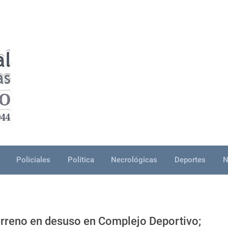
Policiales
Política
Necrológicas
Deportes
N
erreno en desuso en Complejo Deportivo;