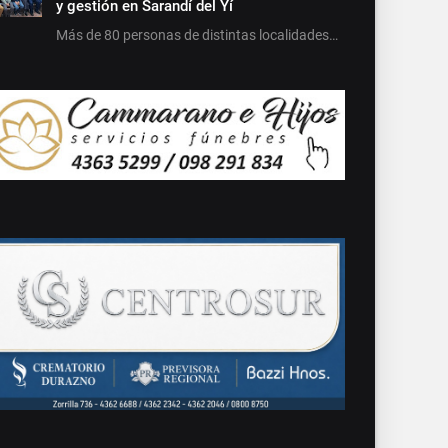
y gestión en Sarandí del Yí
Más de 80 personas de distintas localidades…