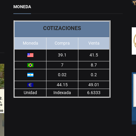
MONEDA
COTIZACIONES
Moneda
Compra
Venta
39.1
41.5
7
8.7
0.02
0.2
44.15
49.01
Unidad
Indexada
6.6333