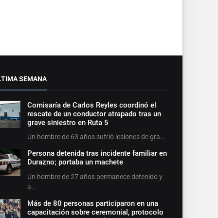
LTIMA SEMANA
Comisaría de Carlos Reyles coordinó el
rescate de un conductor atrapado tras un
grave siniestro en Ruta 5
Un hombre de 63 años sufrió lesiones de gra…
Persona detenida tras incidente familiar en
Durazno; portaba un machete
Un hombre de 27 años permanece detenido y
a…
Más de 80 personas participaron en una
capacitación sobre ceremonial, protocolo