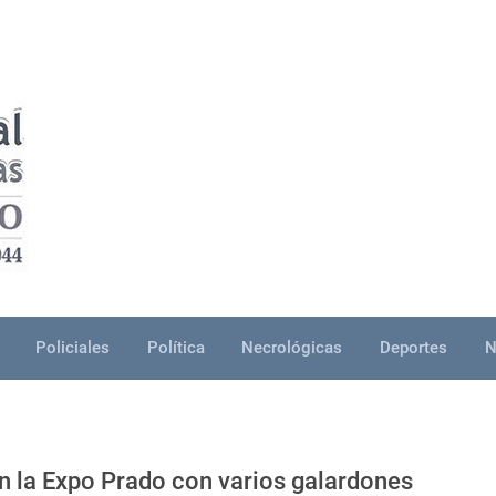
Policiales
Política
Necrológicas
Deportes
N
n la Expo Prado con varios galardones