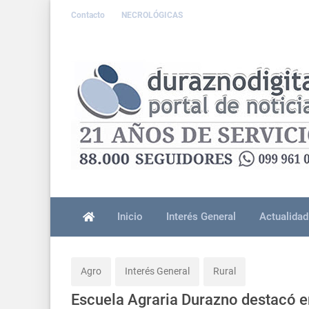
Contacto
NECROLÓGICAS
Inicio
Interés General
Actualidad
Agro
Interés General
Rural
Escuela Agraria Durazno destacó e