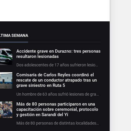
LTIMA SEMANA
Accidente grave en Durazno: tres personas
resultaron lesionadas
Dos adolescentes de 17 años sufrieron lesio…
Comisaría de Carlos Reyles coordinó el
rescate de un conductor atrapado tras un
grave siniestro en Ruta 5
Un hombre de 63 años sufrió lesiones de gra…
Más de 80 personas participaron en una
capacitación sobre ceremonial, protocolo
y gestión en Sarandí del Yí
Más de 80 personas de distintas localidades…