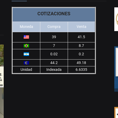
COTIZACIONES
Moneda
Compra
Venta
39
41.5
7
8.7
0.02
0.2
44.2
49.18
Unidad
Indexada
6.6335