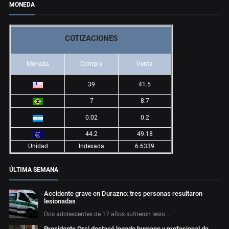
MONEDA
COTIZACIONES
Moneda
Compra
Venta
39
41.5
7
8.7
0.02
0.2
44.2
49.18
Unidad
Indexada
6.6339
ÚLTIMA SEMANA
Accidente grave en Durazno: tres personas resultaron
lesionadas
Dos adolescentes de 17 años sufrieron lesio…
Presidente Orsi destacó legado humano y profesional de