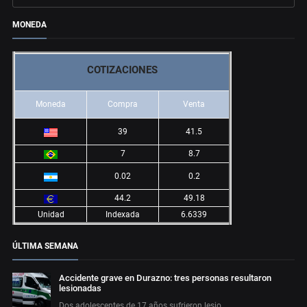
MONEDA
COTIZACIONES
Moneda
Compra
Venta
39
41.5
7
8.7
0.02
0.2
44.2
49.18
Unidad
Indexada
6.6339
ÚLTIMA SEMANA
Accidente grave en Durazno: tres personas resultaron
lesionadas
Dos adolescentes de 17 años sufrieron lesio…