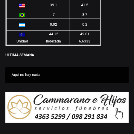
39.1
41.5
7
8.7
0.02
0.2
44.15
49.01
Unidad
Indexada
6.6333
ÚLTIMA SEMANA
¡Aquí no hay nada!