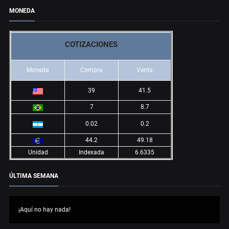
MONEDA
COTIZACIONES
Moneda
Compra
Venta
39
41.5
7
8.7
0.02
0.2
44.2
49.18
Unidad
Indexada
6.6335
ÚLTIMA SEMANA
¡Aquí no hay nada!