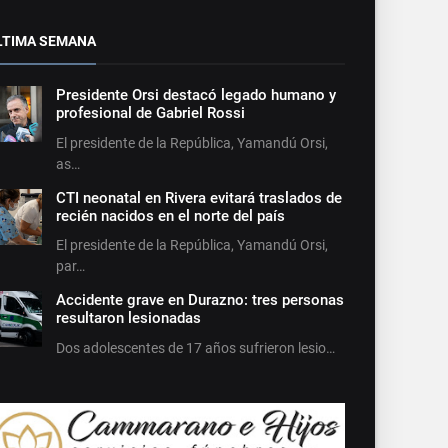
LTIMA SEMANA
Presidente Orsi destacó legado humano y
profesional de Gabriel Rossi
El presidente de la República, Yamandú Orsi,
as…
CTI neonatal en Rivera evitará traslados de
recién nacidos en el norte del país
El presidente de la República, Yamandú Orsi,
par…
Accidente grave en Durazno: tres personas
resultaron lesionadas
Dos adolescentes de 17 años sufrieron lesio…