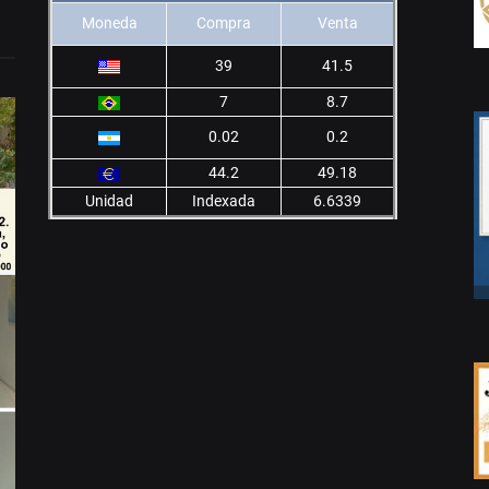
Moneda
Compra
Venta
39
41.5
7
8.7
0.02
0.2
44.2
49.18
Unidad
Indexada
6.6339