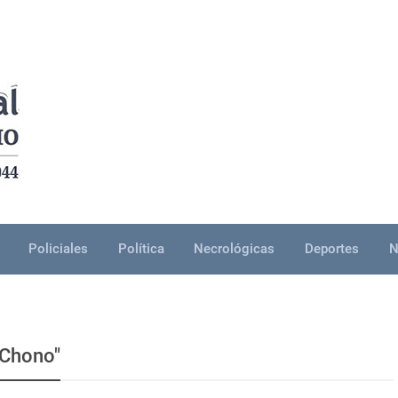
Policiales
Política
Necrológicas
Deportes
N
"Chono"